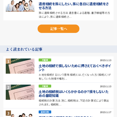
遺産相続を孫にしたい。孫に各日に遺産相続をさ
せる方法
孫に遺産相続させる方法 遺言書による遺贈、養子縁組等の方
法により、孫に遺産相続さ...
記事一覧へ
よく読まれている記事
2023.1.13
不動産
土地の相続で損しないために押さえておくべきポイ
ント
土地を相続するという意味 相続とは、亡くなった方（相続人）が
有していた財産や権利...
2023.1.13
不動産
土地の相続税はいくらかかるのか？損をしないた
めの基礎知識
相続税の計算方法 次に、相続税は、下記の計算式により算出
されます。 相続税...
2023.1.17
遺産分割