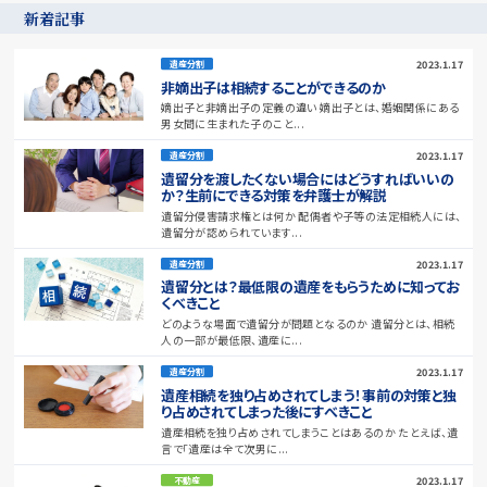
新着記事
2023.1.17
遺産分割
非嫡出子は相続することができるのか
嫡出子と非嫡出子の定義の違い 嫡出子とは、婚姻関係にある
男女間に生まれた子のこと...
2023.1.17
遺産分割
遺留分を渡したくない場合にはどうすればいいの
か？生前にできる対策を弁護士が解説
遺留分侵害請求権とは何か 配偶者や子等の法定相続人には、
遺留分が認められています...
2023.1.17
遺産分割
遺留分とは？最低限の遺産をもらうために知ってお
くべきこと
どのような場面で遺留分が問題となるのか 遺留分とは、相続
人の一部が最低限、遺産に...
2023.1.17
遺産分割
遺産相続を独り占めされてしまう！事前の対策と独
り占めされてしまった後にすべきこと
遺産相続を独り占めされてしまうことはあるのか たとえば、遺
言で「遺産は全て次男に...
2023.1.17
不動産