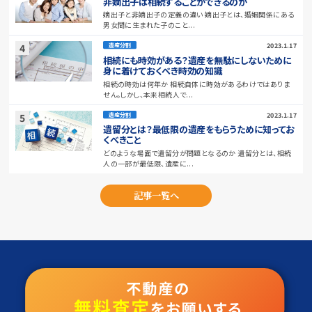
非嫡出子は相続することができるのか
嫡出子と非嫡出子の定義の違い 嫡出子とは、婚姻関係にある
男女間に生まれた子のこと...
2023.1.17
遺産分割
相続にも時効がある？遺産を無駄にしないために
身に着けておくべき時効の知識
相続の時効は何年か 相続自体に時効があるわけではありま
せん。しかし、本来相続人で...
2023.1.17
遺産分割
遺留分とは？最低限の遺産をもらうために知ってお
くべきこと
どのような場面で遺留分が問題となるのか 遺留分とは、相続
人の一部が最低限、遺産に...
記事一覧へ